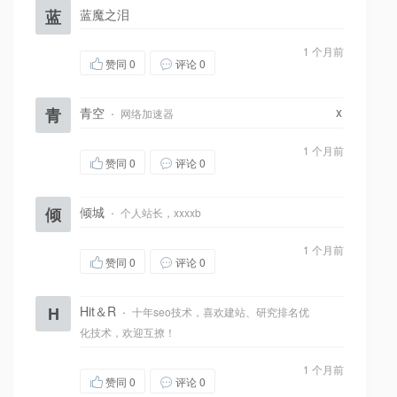
蓝
蓝魔之泪
1 个月前
赞同
0
评论 0
x
青
青空
·
网络加速器
1 个月前
赞同
0
评论 0
倾
倾城
·
个人站长，xxxxb
1 个月前
赞同
0
评论 0
H
Hit＆R
·
十年seo技术，喜欢建站、研究排名优
化技术，欢迎互撩！
1 个月前
赞同
0
评论 0