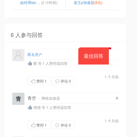
如何用ssr节点
(2 小时前)
老王p加速器
(5元)
6 人参与回答
匿名用户
最佳回答
蔡 等 1 人赞同该回答
1 个月前
赞同
1
评论 0
x
青
青空
·
网络加速器
僧僧 等 1 人赞同该回答
1 个月前
赞同
1
评论 0