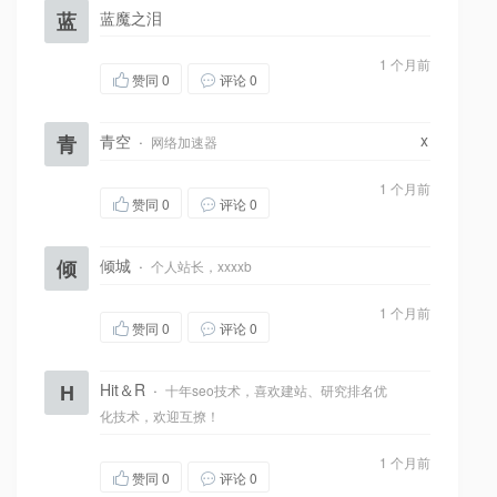
蓝
蓝魔之泪
1 个月前
赞同
0
评论 0
x
青
青空
·
网络加速器
1 个月前
赞同
0
评论 0
倾
倾城
·
个人站长，xxxxb
1 个月前
赞同
0
评论 0
H
Hit＆R
·
十年seo技术，喜欢建站、研究排名优
化技术，欢迎互撩！
1 个月前
赞同
0
评论 0