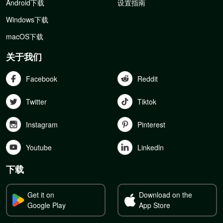
Android下载
设置指南
Windows下载
macOS下载
关于我们
Facebook
Reddit
Twitter
Tiktok
Instagram
Pinterest
Youtube
Linkedln
下载
Get it on
Download on the
Google Play
App Store