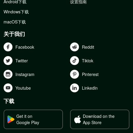
Android下载
设置指南
Windows下载
macOS下载
关于我们
Facebook
Reddit
Twitter
Tiktok
Instagram
Pinterest
Youtube
Linkedln
下载
Get it on
Download on the
Google Play
App Store