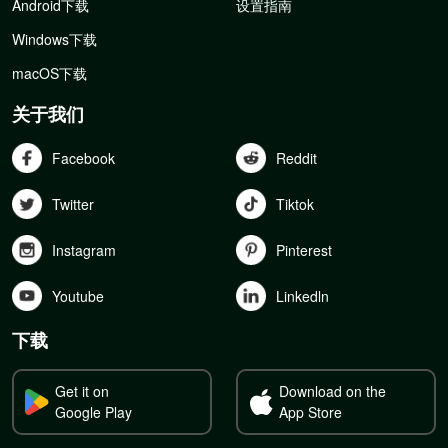
Android下载
设置指南
Windows下载
macOS下载
关于我们
Facebook
Reddit
Twitter
Tiktok
Instagram
Pinterest
Youtube
Linkedln
下载
Get it on
Download on the
Google Play
App Store