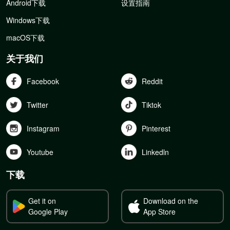
Android下载
设置指南
Windows下载
macOS下载
关于我们
Facebook
Reddit
Twitter
Tiktok
Instagram
Pinterest
Youtube
Linkedln
下载
Get it on
Download on the
Google Play
App Store