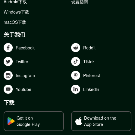
Android下载
设置指南
Windows下载
macOS下载
关于我们
Facebook
Reddit
Twitter
Tiktok
Instagram
Pinterest
Youtube
Linkedln
下载
Get it on
Download on the
Google Play
App Store