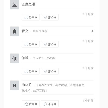
蓝
蓝魔之泪
1 个月前
赞同
0
评论 0
x
青
青空
·
网络加速器
1 个月前
赞同
0
评论 0
倾
倾城
·
个人站长，xxxxb
1 个月前
赞同
0
评论 0
H
Hit＆R
·
十年seo技术，喜欢建站、研究排名优
化技术，欢迎互撩！
1 个月前
赞同
0
评论 0