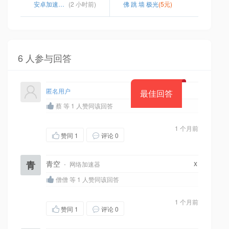
安卓加速器破解
(2 小时前)
佛 跳 墙 极光
(5元)
6 人参与回答
匿名用户
最佳回答
蔡 等 1 人赞同该回答
1 个月前
赞同
1
评论 0
x
青
青空
·
网络加速器
僧僧 等 1 人赞同该回答
1 个月前
赞同
1
评论 0