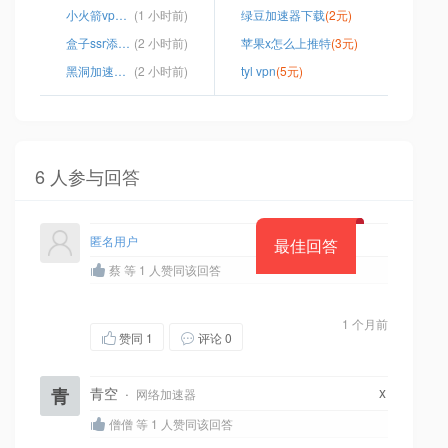
小火箭vp永久免费加速器下载
(1 小时前)
绿豆加速器下载
(2元)
盒子ssr添加节点
(2 小时前)
苹果x怎么上推特
(3元)
黑洞加速度器官网
(2 小时前)
tyl vpn
(5元)
6 人参与回答
匿名用户
最佳回答
蔡 等 1 人赞同该回答
1 个月前
赞同
1
评论 0
x
青
青空
·
网络加速器
僧僧 等 1 人赞同该回答