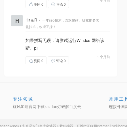
1 个月前
赞同
0
评论 0
H
Hit＆R
·
十年seo技术，喜欢建站、研究排名优
化技术，欢迎互撩！
如果拼写无误，请尝试运行Windos 网络诊
断。p>
1 个月前
赞同
0
评论 0
专注领域
常用工
旋风加速官网下载ios
lan灯破解百度云
连接外国
shadowsock r 安卓
是专门生成
爬墙器下载
的神器，可以把互联网internet上复制c