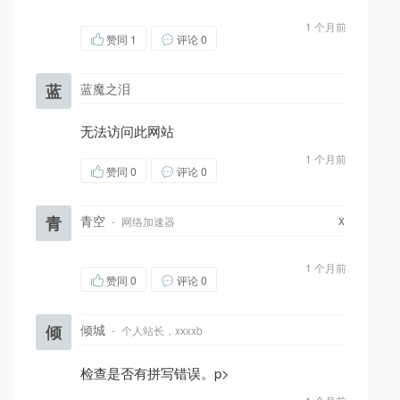
1 个月前
赞同
1
评论 0
蓝
蓝魔之泪
无法访问此网站
1 个月前
赞同
0
评论 0
x
青
青空
·
网络加速器
1 个月前
赞同
0
评论 0
倾
倾城
·
个人站长，xxxxb
检查是否有拼写错误。p>