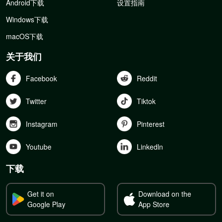
Android下载
设置指南
Windows下载
macOS下载
关于我们
Facebook
Reddit
Twitter
Tiktok
Instagram
Pinterest
Youtube
Linkedln
下载
Get it on
Download on the
Google Play
App Store