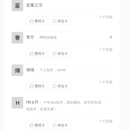
蓝
蓝魔之泪
1 个月前
赞同
0
评论 0
x
青
青空
·
网络加速器
1 个月前
赞同
0
评论 0
倾
倾城
·
个人站长，xxxxb
1 个月前
赞同
0
评论 0
H
Hit＆R
·
十年seo技术，喜欢建站、研究排名优
化技术，欢迎互撩！
1 个月前
赞同
0
评论 0