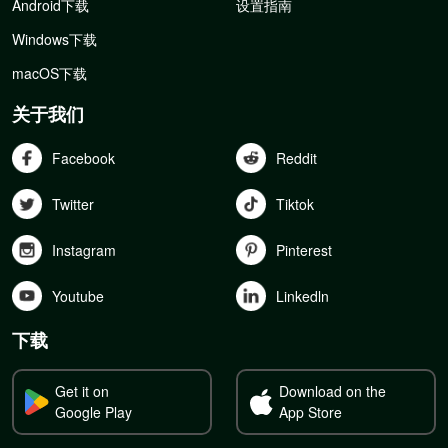
Android下载
设置指南
Windows下载
macOS下载
关于我们
Facebook
Reddit
Twitter
Tiktok
Instagram
Pinterest
Youtube
Linkedln
下载
Get it on
Download on the
Google Play
App Store